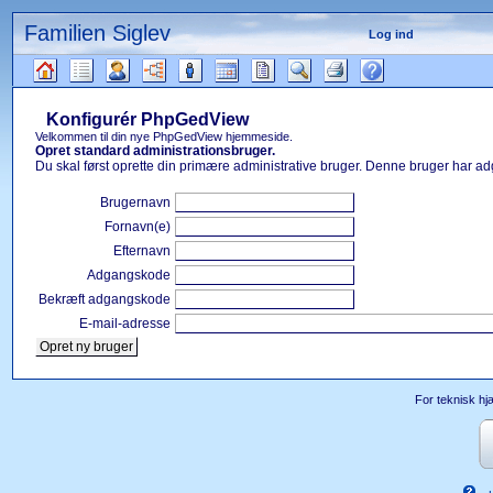
Familien Siglev
Log ind
Gå
til
Konfigurér PhpGedView
indhold
Læsetips
Velkommen til din nye PhpGedView hjemmeside.
Opret standard administrationsbruger.
Du skal først oprette din primære administrative bruger. Denne bruger har adg
Brugernavn
Fornavn(e)
Efternavn
Adgangskode
Bekræft adgangskode
E-mail-adresse
For teknisk hj