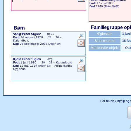
Født
17 april 1853
Død
1940
(Alder 86-87)
Familiegruppe op
Børn
Ægteskab
1 jun
Vang Peter Siglev
(I19)
Født
14 august 1928
--
28
30
Sidst ændret
16 fe
Kalundborg
Død
28 september 2008
(Alder 80)
Multimedie objekt
Oska
Kjeld Einar Siglev
(I2)
Født
1 juni 1930
-- Kalundborg
29
32
Død
12 maj 1994
-- Frederiksund
(Alder 63)
Sygehus
For teknisk hjælp og