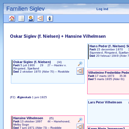
Familien Siglev
Log ind
Gå
til
indhold
Læsetips
Oskar Siglev (f. Nielsen) + Hansine Vilhelmsen
Hans Peder (f. Nielsen) S
Født
15 december 1870
Sigersted, Ringsted, Sjælla
Død
20 februar 1949
(Alder 
Oskar Siglev (f. Nielsen)
(I4)
Født
5 juli 1900
-- Haslev v.
29
27
Ringsted, Sjælland
Død
2 oktober 1970
-- Roskilde
(Alder 70)
Vilhelmine Frederikke Ped
Født
17 marts 1873
35-36
Død
5 marts 1935
(Alder 61)
(F2)
Ægteskab
1 juni 1925
Lars Peter Vilhelmsen
Hansine Vilhelmsen
(I5)
Født
13 oktober 1897
-- Hanehoved,
44
Melby Sogn
Død
7 juni 1971
-- Roskilde
(Alder 73)
Karen Marie Jørgensen?