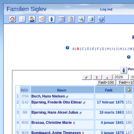
Familien Siglev
Log ind
Gå
til
indhold
Læsetips
A
|
B
|
C
|
D
|
E
|
F
|
G
|
H
|
I
|
J
|
K
|
L
|
M
Pers
I 
Født>100
Født<=1
INDI
Navn
Født
1
I704
Bech, Hans Nielsen
2
I142
Bjarning, Frederik Otto Elimar
17 februar 1875
151
3
I98
Bjarning, Hans Aksel Julius
18 marts 1863
163
4
I600
Brasaa, Christine Marie
4 januar 1841
185
5
I828
Bundgaard, Anine Thomasen
3 januar 1879
147