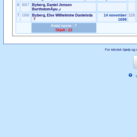
6
I667
Byberg, Daniel Jensen
BartholomÂµu
7
I398
Byberg, Else Wilhelmine Danielsda
14 november
326
1699
Antal navne : 7
Skjult : 22
For teknisk hjælp og