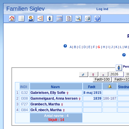
Familien Siglev
Log ind
Gå
til
indhold
Læsetips
A
|
B
|
C
|
D
|
E
|
F
|
G
|
H
|
I
|
J
|
K
|
L
|
M
Pers
I 
Født>100
Født<=1
INDI
Navn
Født
Stedn
1
I132
Gabrielsen, Elly Sofie
8 maj 1915
2
I308
Gammelgaard, Anna Iversen
1839
186-187
3
I727
Grønbech, Martha
4
I384
GrÃ¸nbech, Martha
Antal navne : 4
Skjult : 14