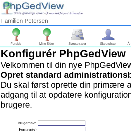
Familien Petersen
Forside
Mine Sider
Slægtstræer
Slægtslister
År
Gå
Konfigurér PhpGedView
til
indhold
Læsetips
Velkommen til din nye PhpGedVie
Opret standard administrationsb
Du skal først oprette din primære 
adgang til at opdatere konfiguratio
brugere.
Brugernavn
Fornavn(e)