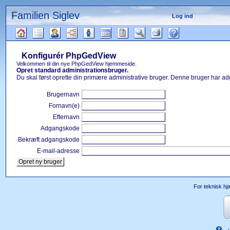
Familien Siglev
Log ind
Gå
til
Konfigurér PhpGedView
indhold
Læsetips
Velkommen til din nye PhpGedView hjemmeside.
Opret standard administrationsbruger.
Du skal først oprette din primære administrative bruger. Denne bruger har adg
Brugernavn
Fornavn(e)
Efternavn
Adgangskode
Bekræft adgangskode
E-mail-adresse
For teknisk hj