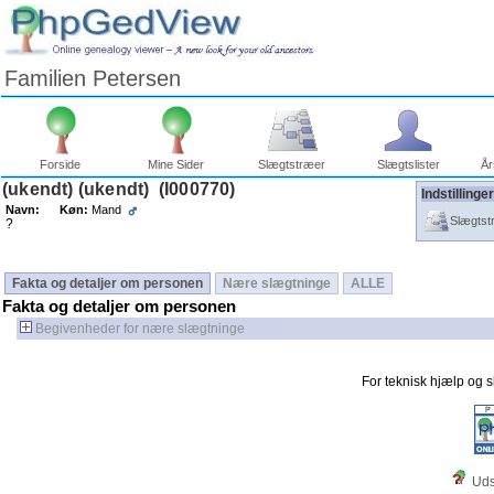
Familien Petersen
Forside
Mine Sider
Slægtstræer
Slægtslister
År
Gå
(ukendt) (ukendt) (I000770)
Anetræ
Indstilling
til
Efterkommer
Navn:
Køn:
Mand
indhold
Tidsliniegraf
Slægtst
?
Læsetips
Vis
GEDCOM-
post
Fakta og detaljer om personen
Nære slægtninge
ALLE
Fakta og detaljer om personen
Begivenheder for nære slægtninge
For teknisk hjælp og
Uds