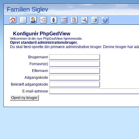
Familien Siglev
Gå
til
Konfigurér PhpGedView
indhold
Læsetips
Velkommen til din nye PhpGedView hjemmeside.
Opret standard administrationsbruger.
Du skal først oprette din primære administrative bruger. Denne bruger har adg
Brugernavn
Fornavn(e)
Efternavn
Adgangskode
Bekræft adgangskode
E-mail-adresse