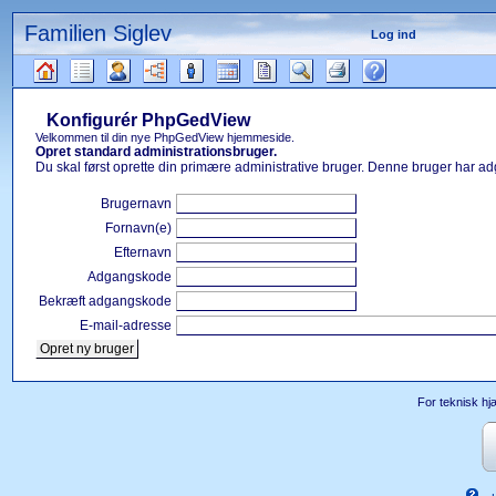
Familien Siglev
Log ind
Gå
til
Konfigurér PhpGedView
indhold
Læsetips
Velkommen til din nye PhpGedView hjemmeside.
Opret standard administrationsbruger.
Du skal først oprette din primære administrative bruger. Denne bruger har adg
Brugernavn
Fornavn(e)
Efternavn
Adgangskode
Bekræft adgangskode
E-mail-adresse
For teknisk hj