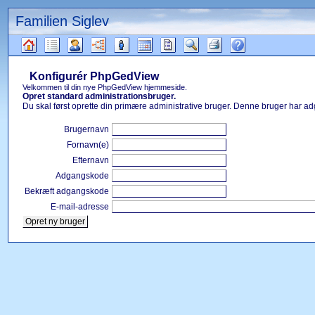
Familien Siglev
Gå
til
Konfigurér PhpGedView
indhold
Læsetips
Velkommen til din nye PhpGedView hjemmeside.
Opret standard administrationsbruger.
Du skal først oprette din primære administrative bruger. Denne bruger har adg
Brugernavn
Fornavn(e)
Efternavn
Adgangskode
Bekræft adgangskode
E-mail-adresse